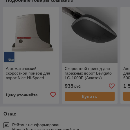
Подобные товары компании
Автоматический
Скоростной привод для
Авт
скоростной привод для
гаражных ворот Levigato
дл
ворот Nice Hi-Speed
LG-1000F (Алютех)
600
RB500HS
935
1 
руб.
Цену уточняйте
Купить
О нас
Рейтинг не сформирован
Менее 5 отзывов за последний год