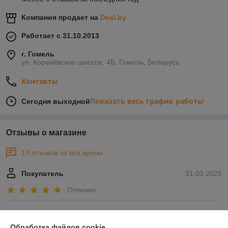
Компания продает на
Deal.by
Работает с 31.10.2013
г. Гомель
ул. Коренёвское шосссе, 4Б, Гомель, Беларусь
Контакты
Показать весь график работы
Сегодня выходной
Отзывы о магазине
19 отзывов за всё время
Покупатель
31.03.2025
Отлично
Сергей
16.04.2024
Обработка файлов cookie