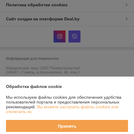
Политика обработки cookies
Сайт создан на платформе Deal.by
Информация для покупателя
Юридическое лицо:
ООО "Прайдтехсистем"
246047, г.Гомель, ш.Кореневское, 4Б, пом.3
Регистрационный номер ЕГР: 491337289
Обработка файлов cookie
УНП: 491337289
Мы используем файлы cookies для обеспечения удобства
Регистрационный орган: Гомельский городской исполнительный
пользователей портала и предоставления персональных
комитет
рекомендаций.
Вы можете настроить файлы cookies или
отключить их.
Дата регистрации компании: 13.08.2019
Ссылка на свидетельство/лицензию
Принять
Ссылка на свидетельство/лицензию