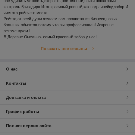
нас удивить-четкость,скорость,постоянный,почти пошаговый 
контроль бригадира.Итог-красивый,ровный,как под линейку,забор.И 
чистота рабочего места.

Ребята,от всей души желаем вам процветания бизнеса,новых 
больших обьектов-потому что вы профессионалы!Искренне 
рекомендуем !

В Деревне Омельно- самый красивый забор у нас!
Показать все отзывы
О нас
Контакты
Доставка и оплата
График работы
Полная версия сайта